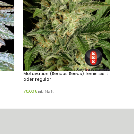
6
Motavation (Serious Seeds) feminisiert
No Nam
oder regular
Samen
70,00
€
24,00
€
inkl. MwSt