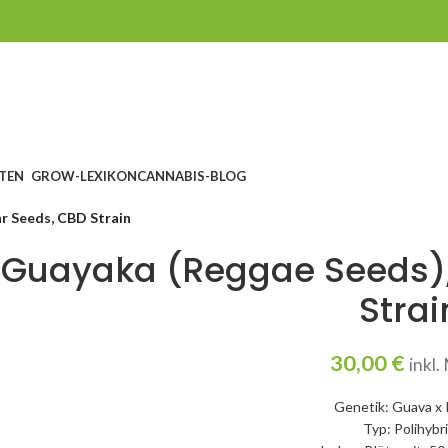
TEN
GROW-LEXIKON
CANNABIS-BLOG
ar Seeds, CBD Strain
Guayaka (Reggae Seeds), 
Strai
30,00
€
inkl
Genetik: Guava x K
Typ: Polihybr