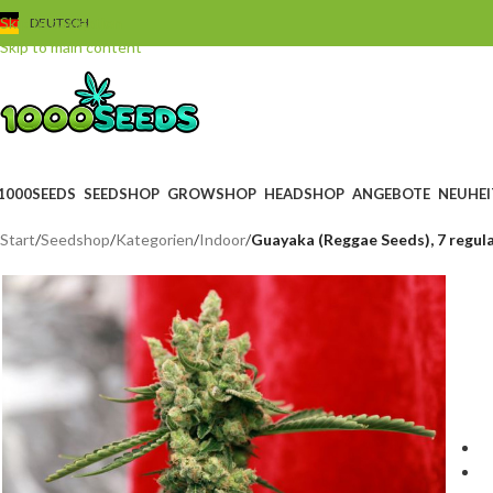
Skip to navigation
DEUTSCH
Skip to main content
1000SEEDS
SEEDSHOP
GROWSHOP
HEADSHOP
ANGEBOTE
NEUHEI
Start
/
Seedshop
/
Kategorien
/
Indoor
/
Guayaka (Reggae Seeds), 7 regul