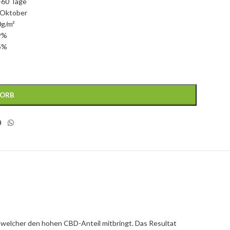
0-60 Tage
 Oktober
0g/m²
9%
5%
KORB
 welcher den hohen CBD-Anteil mitbringt. Das Resultat