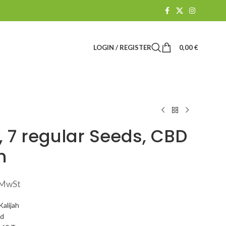
LOGIN / REGISTER
0,00
€
7 regular Seeds, CBD
n
. MwSt
alijah
id