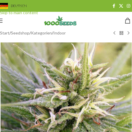
Skip to navigation
DEUTSCH
Skip to main content
Start
/
Seedshop
/
Kategorien
/
Indoor