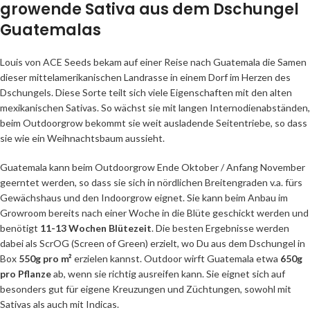
growende Sativa aus dem Dschungel
Guatemalas
Louis von ACE Seeds bekam auf einer Reise nach Guatemala die Samen
dieser mittelamerikanischen Landrasse in einem Dorf im Herzen des
Dschungels. Diese Sorte teilt sich viele Eigenschaften mit den alten
mexikanischen Sativas. So wächst sie mit langen Internodienabständen,
beim Outdoorgrow bekommt sie weit ausladende Seitentriebe, so dass
sie wie ein Weihnachtsbaum aussieht.
Guatemala kann beim Outdoorgrow Ende Oktober / Anfang November
geerntet werden, so dass sie sich in nördlichen Breitengraden v.a. fürs
Gewächshaus und den Indoorgrow eignet. Sie kann beim Anbau im
Growroom bereits nach einer Woche in die Blüte geschickt werden und
benötigt
11-13 Wochen Blütezeit
. Die besten Ergebnisse werden
dabei als ScrOG (Screen of Green) erzielt, wo Du aus dem Dschungel in
Box
550g pro m²
erzielen kannst. Outdoor wirft Guatemala etwa
650g
pro Pflanze
ab, wenn sie richtig ausreifen kann. Sie eignet sich auf
besonders gut für eigene Kreuzungen und Züchtungen, sowohl mit
Sativas als auch mit Indicas.