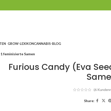
TEN
GROW-LEXIKON
CANNABIS-BLOG
+1 feminisierte Samen
Furious Candy (Eva Seed
Same
(
6
Kundenr
Share: