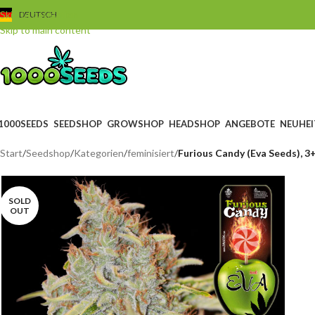
Skip to navigation
DEUTSCH
Skip to main content
1000SEEDS
SEEDSHOP
GROWSHOP
HEADSHOP
ANGEBOTE
NEUHEI
Start
/
Seedshop
/
Kategorien
/
feminisiert
/
Furious Candy (Eva Seeds), 3
SOLD
OUT