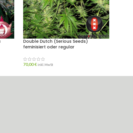
a
Double Dutch (Serious Seeds)
Heavy 
feminisiert oder regular
femini
70,00
€
20,00
€
inkl. MwSt