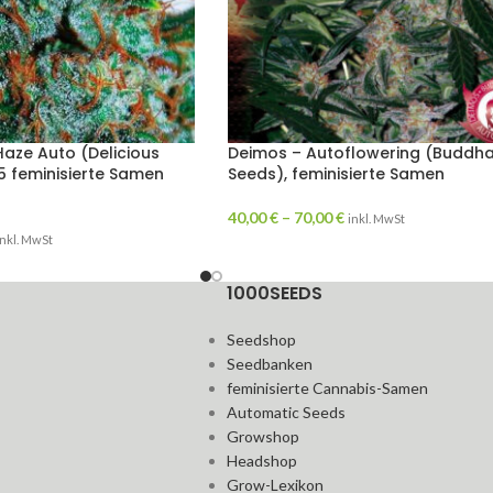
 Haze Auto (Delicious
Deimos – Autoflowering (Buddh
5 feminisierte Samen
Seeds), feminisierte Samen
40,00
€
–
70,00
€
inkl. MwSt
inkl. MwSt
1000SEEDS
Seedshop
Seedbanken
feminisierte Cannabis-Samen
Automatic Seeds
Growshop
Headshop
Grow-Lexikon