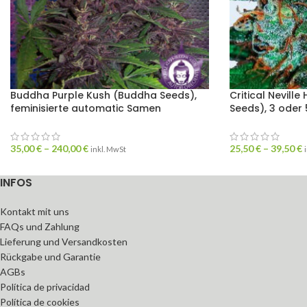
Buddha Purple Kush (Buddha Seeds),
Critical Neville
feminisierte automatic Samen
Seeds), 3 oder 
35,00
€
–
240,00
€
25,50
€
–
39,50
€
inkl. MwSt
INFOS
Kontakt mit uns
FAQs und Zahlung
Lieferung und Versandkosten
Rückgabe und Garantie
AGBs
Política de privacidad
Política de cookies