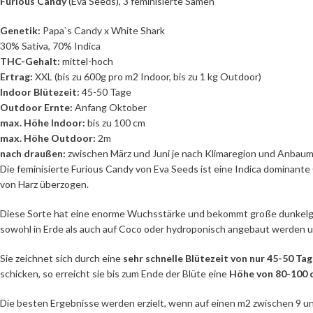
Furious Candy
(Eva Seeds), 3 feminisierte Samen
Genetik:
Papa`s Candy x White Shark
30% Sativa, 70% Indica
THC-Gehalt:
mittel-hoch
Ertrag:
XXL (bis zu 600g pro m2 Indoor, bis zu 1 kg Outdoor)
Indoor Blütezeit:
45-50 Tage
Outdoor Ernte:
Anfang Oktober
max. Höhe Indoor:
bis zu 100 cm
max. Höhe Outdoor:
2m
nach draußen:
zwischen März und Juni je nach Klimaregion und Anbau
Die feminisierte Furious Candy von Eva Seeds ist eine Indica dominant
von Harz überzogen.
Diese Sorte hat eine enorme Wuchsstärke und bekommt große dunkelgrü
sowohl in Erde als auch auf Coco oder hydroponisch angebaut werden u
Sie zeichnet sich durch eine
sehr schnelle Blütezeit von nur 45-50 Ta
schicken, so erreicht sie bis zum Ende der Blüte eine
Höhe von 80-100 
Die besten Ergebnisse werden erzielt, wenn auf einen m2 zwischen 9 und