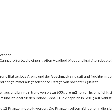
methode
e Cannabis-Sorte, die einen großen Headbud bildet und kräftige, robust
ne Blätter. Das Aroma und der Geschmack sind süß und fruchtig mit e
nd bringt immer ausgezeichnete Erträge von höchster Qualität.
gen
aus und bringt Erträge von
bis zu 600g pro m2
hervor. Es empfiehlt s
cm
und ist ideal für den Indoor-Anbau. Die Ansprüch in Bezug auf Nährsto
 12 Pflanzen gestellt werden. Die Pflanzen sollten nicht eher in die B