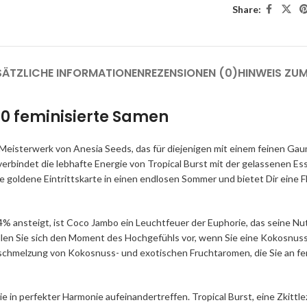
Share:
SÄTZLICHE INFORMATIONEN
REZENSIONEN (0)
HINWEIS ZU
10 feminisierte Samen
eisterwerk von Anesia Seeds, das für diejenigen mit einem feinen Ga
erbindet die lebhafte Energie von Tropical Burst mit der gelassenen Es
ldene Eintrittskarte in einen endlosen Sommer und bietet Dir eine Flu
ansteigt, ist Coco Jambo ein Leuchtfeuer der Euphorie, das seine Nutz
tellen Sie sich den Moment des Hochgefühls vor, wenn Sie eine Kokosnuss
schmelzung von Kokosnuss- und exotischen Fruchtaromen, die Sie an fe
in perfekter Harmonie aufeinandertreffen. Tropical Burst, eine Zkittlez