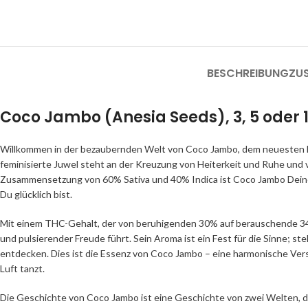
BESCHREIBUNG
ZU
Coco
Jambo (Anesia Seeds), 3, 5 oder 
Willkommen in der bezaubernden Welt von Coco Jambo, dem neuesten M
feminisierte Juwel steht an der Kreuzung von Heiterkeit und Ruhe und v
Zusammensetzung von 60% Sativa und 40% Indica ist Coco Jambo Deine go
Du glücklich bist.
Mit einem THC-Gehalt, der von beruhigenden 30% auf berauschende 34% 
und pulsierender Freude führt. Sein Aroma ist ein Fest für die Sinne; s
entdecken. Dies ist die Essenz von Coco Jambo – eine harmonische Ver
Luft tanzt.
Die Geschichte von Coco Jambo ist eine Geschichte von zwei Welten, die 