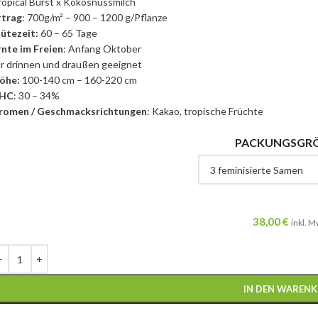
ropical Burst x Kokosnussmilch
rtrag
: 700g/m² – 900 – 1200 g/Pflanze
lütezeit:
60 – 65 Tage
rnte im Freien
: Anfang Oktober
ür drinnen und draußen geeignet
öhe:
100-140 cm – 160-220 cm
HC
: 30 – 34%
romen / Geschmacksrichtungen
: Kakao, tropische Früchte
PACKUNGSGR
38,00
€
inkl. M
IN DEN WAREN