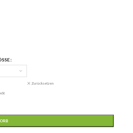
ÖSSE
Zurücksetzen
wSt
KORB