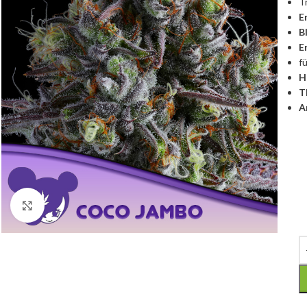
T
E
B
E
f
H
T
A
Click to enlarge