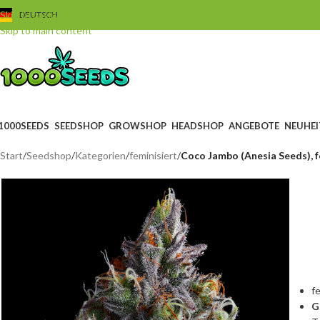
Skip to navigation
DEUTSCH
Skip to main content
1000SEEDS
SEEDSHOP
GROWSHOP
HEADSHOP
ANGEBOTE
NEUHEI
Start
/
Seedshop
/
Kategorien
/
feminisiert
/
Coco Jambo (Anesia Seeds), 
f
G