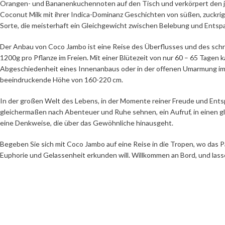
Orangen- und Bananenkuchennoten auf den Tisch und verkörpert den jub
Coconut Milk mit ihrer Indica-Dominanz Geschichten von süßen, zuckri
Sorte, die meisterhaft ein Gleichgewicht zwischen Belebung und Entspa
Der Anbau von Coco Jambo ist eine Reise des Überflusses und des schn
1200g pro Pflanze im Freien. Mit einer Blütezeit von nur 60 – 65 Tagen
Abgeschiedenheit eines Innenanbaus oder in der offenen Umarmung im 
beeindruckende Höhe von 160-220 cm.
In der großen Welt des Lebens, in der Momente reiner Freude und Entspa
gleichermaßen nach Abenteuer und Ruhe sehnen, ein Aufruf, in einen gl
eine Denkweise, die über das Gewöhnliche hinausgeht.
Begeben Sie sich mit Coco Jambo auf eine Reise in die Tropen, wo das Pa
Euphorie und Gelassenheit erkunden will. Willkommen an Bord, und lasse