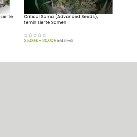
sierte
Critical Soma (Advanced Seeds),
Jack P
feminisierte Samen
femini
25,00
€
–
80,00
€
25,00
€
inkl. MwSt