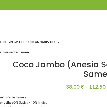
TEN
GROW-LEXIKON
CANNABIS-BLOG
feminisierte Samen
Coco Jambo (Anesia Se
Same
38,00
€
–
112,50
eminisierte Samen
enetik:
60% Sativa / 40% Indica