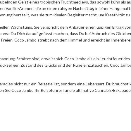
elnden Geist eines tropischen Fruchtmedleys, das sowohl kühn als auch
gen Vanille-Aromen, die an einen ruhigen Nachmittag in einer Hängema
nnung herstellt, was sie zum idealen Begleiter macht, um Kreativität 
ellen Wachstums. Sie verspricht dem Anbauer einen üppigen Ertrag von 
 kannst Du Dich darauf gefasst machen, dass Du bei Anbruch des Oktobers
Freien, Coco Jambo strebt nach dem Himmel und erreicht im Innenberei
nnung Schätze sind, erweist sich Coco Jambo als ein Leuchtfeuer des Par
ückseligen Zustand des Glücks und der Ruhe einzutauchen. Coco Jambo is
radies nicht nur ein Reiseziel ist, sondern eine Lebensart. Du brauchst 
n Sie Coco Jambo Ihr Reiseführer für die ultimative Cannabis-Eskapade 