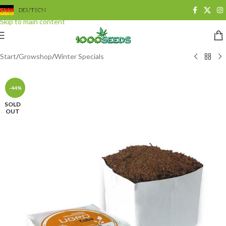
Skip to navigation
DEUTSCH
Skip to main content
Start
/
Growshop
/
Winter Specials
-44%
SOLD
OUT