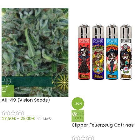
AK-49 (Vision Seeds)
-50%
SOLD
17,50
€
–
25,00
€
OUT
inkl. MwSt
Clipper Feuerzeug Catrinas