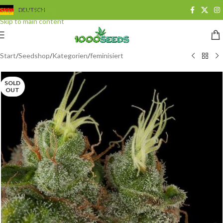
Skip to navigation
DEUTSCH
Skip to main content
Start
/
Seedshop
/
Kategorien
/
feminisiert
SOLD
OUT