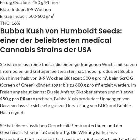
Ertrag Outdoor: 450 g/Pflanze
Blüte Indoor: 8-9 Wochen
Ertrag Indoor: 500-600 g/m²
THC: 16%
Bubba Kush von Humboldt Seeds:
einer der beliebtesten medical
Cannabis Strains der USA
Sie ist eine fast reine Indica, die einen gedrungenen Wuchs mit kurzen
Internodien und kräftigen Seitenästen hat. Indoor produziert Bubba
Kush innerhalb von
8-9 Wochen
Blütezeit 500 g pro m², beim
ScrOG
(Screen of Green) können sogar bis zu
600 g pro m²
erzielt werden. Im
Freien angebaut kannst Du sie Anfang Oktober ernten und mit etwa
450 g pro Pflanze
rechnen. Bubba Kush produziert Unmengen von
Harz, so dass sie sich sehr gut zur Herstellung von BHO und Bubble
Hash eignet.
Sie hat einen süsslichen Geruch mit Benzinuntertönen und der
Geschmack ist sehr süß und kräftig. Die Wirkung ist intensiv
körperbetont entspannend, fast narkotisch. Bubba Kush wird deshalb