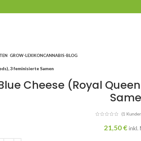
TEN
GROW-LEXIKON
CANNABIS-BLOG
ds), 3 feminisierte Samen
Blue Cheese (Royal Queen 
Same
(
1
Kunden
21,50
€
inkl