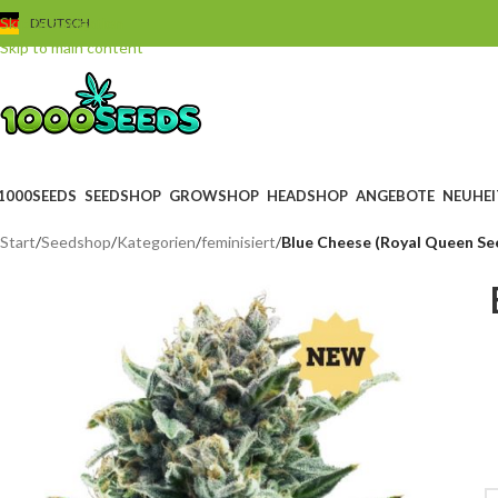
Skip to navigation
DEUTSCH
Skip to main content
1000SEEDS
SEEDSHOP
GROWSHOP
HEADSHOP
ANGEBOTE
NEUHEI
Start
/
Seedshop
/
Kategorien
/
feminisiert
/
Blue Cheese (Royal Queen See