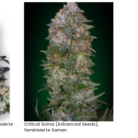
sierte
Critical Soma (Advanced Seeds),
Devil F
feminisierte Samen
Samen