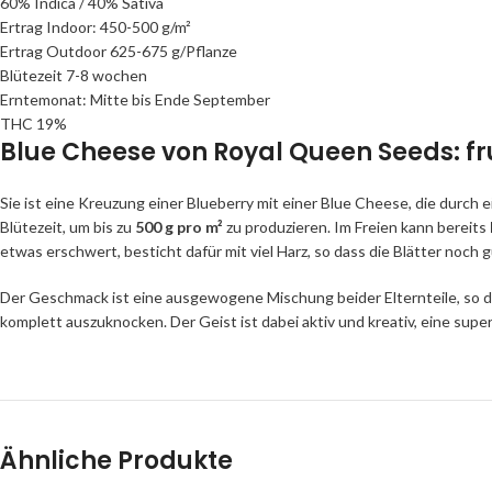
60% Indica / 40% Sativa
Ertrag Indoor: 450-500 g/m²
Ertrag Outdoor
625-675 g/Pflanze
Blütezeit
7-8 wochen
Erntemonat:
Mitte bis Ende September
THC 19%
Blue Cheese von Royal Queen Seeds: fr
Sie ist eine Kreuzung einer Blueberry mit einer Blue Cheese, die dur
Blütezeit, um bis zu
500 g pro m²
zu produzieren. Im Freien kann bereits
etwas erschwert, besticht dafür mit viel Harz, so dass die Blätter noch
Der Geschmack ist eine ausgewogene Mischung beider Elternteile, so 
komplett auszuknocken. Der Geist ist dabei aktiv und kreativ, eine supe
Ähnliche Produkte