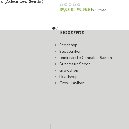
ss (Advanced Seeds)
39,95
€
–
99,95
€
inkl. MwSt
1000SEEDS
Seedshop
Seedbanken
feminisierte Cannabis-Samen
Automatic Seeds
Growshop
Headshop
Grow-Lexikon