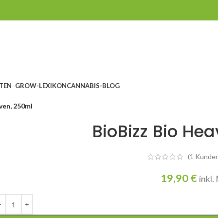
TEN
GROW-LEXIKON
CANNABIS-BLOG
ven, 250ml
BioBizz Bio He
(
1
Kunden
19,90
€
inkl