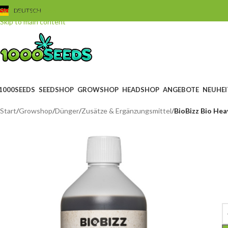
Skip to navigation
DEUTSCH
Skip to main content
1000SEEDS
SEEDSHOP
GROWSHOP
HEADSHOP
ANGEBOTE
NEUHEI
Start
/
Growshop
/
Dünger
/
Zusätze & Ergänzungsmittel
/
BioBizz Bio Hea