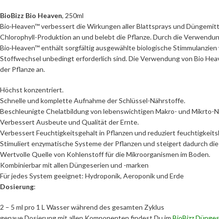
BioBizz Bio Heaven
, 250ml
Bio·Heaven™ verbessert die Wirkungen aller Blattsprays und Düngemittel
Chlorophyll-Produktion an und belebt die Pflanze. Durch die Verwendun
Bio·Heaven™ enthält sorgfältig ausgewählte biologische Stimmulanzien
Stoffwechsel unbedingt erforderlich sind. Die Verwendung von Bio Hea
der Pflanze an.
Höchst konzentriert.
Schnelle und komplette Aufnahme der Schlüssel-Nährstoffe.
Beschleunigte Chelatbildung von lebenswichtigen Makro- und Mikrto-N
Verbessert Ausbeute und Qualität der Ernte.
Verbessert Feuchtigkeitsgehalt in Pflanzen und reduziert feuchtigkeit
Stimuliert enzymatische Systeme der Pflanzen und steigert dadurch di
Wertvolle Quelle von Kohlenstoff für die Mikroorganismen im Boden.
Kombinierbar mit allen Düngeserien und -marken
Für jedes System geeignet: Hydroponik, Aeroponik und Erde
Dosierung
:
2 – 5 ml pro 1 L Wasser während des gesamten Zyklus
genaue Dosierung mit allen Komponenten findest Du im
BioBizz Dünge