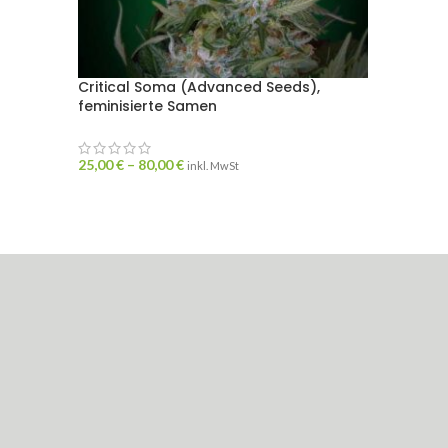
Critical Soma (Advanced Seeds),
SOLD
feminisierte Samen
OUT
Ice Ku
femini
25,00
€
–
80,00
€
inkl. MwSt
17,50
€