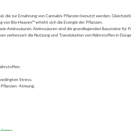
, die zur Ernährung von Cannabis Pflanzen benutzt werden. Gleichzeitig
g von Bio·Heaven™ erhöht sich die Energie der Pflanzen.
 wie Aminosäuren. Aminosäuren sind die grundlegenden Bausteine für Pr
ven verbessert die Nutzung und Translokation von Nährstoffen in Dünge
ährstoffen.
sbedingten Stress.
e Pflanzen- Atmung.
schema