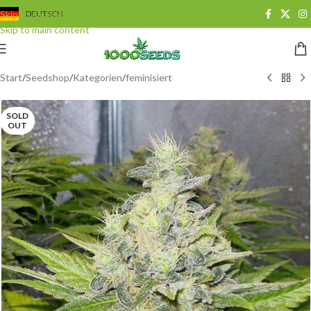
Skip to navigation
DEUTSCH
Skip to main content
Start
/
Seedshop
/
Kategorien
/
feminisiert
SOLD
OUT