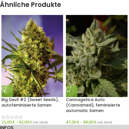
Ähnliche Produkte
Big Devil #2 (Sweet Seeds),
Cannagetica Auto
autofeminisierte Samen
(Cannamed), feminisierte
automatic Samen
25,00
€
–
42,00
€
47,00
€
–
88,00
€
inkl. MwSt
inkl. MwSt
INFOS