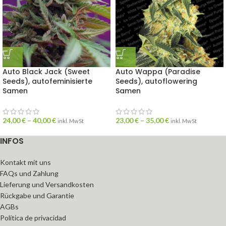
Auto Black Jack (Sweet
Auto Wappa (Paradise
Seeds), autofeminisierte
Seeds), autoflowering
Samen
Samen
24,00
€
–
40,00
€
23,00
€
–
35,00
€
inkl. MwSt
inkl. MwSt
INFOS
Kontakt mit uns
FAQs und Zahlung
Lieferung und Versandkosten
Rückgabe und Garantie
AGBs
Política de privacidad