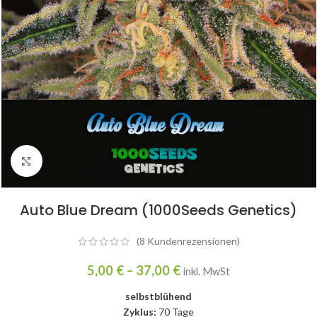
Click to enlarge
Auto Blue Dream (1000Seeds Genetics)
(
8
Kundenrezensionen)
5,00
€
–
37,00
€
inkl. MwSt
selbstblühend
Zyklus:
70 Tage