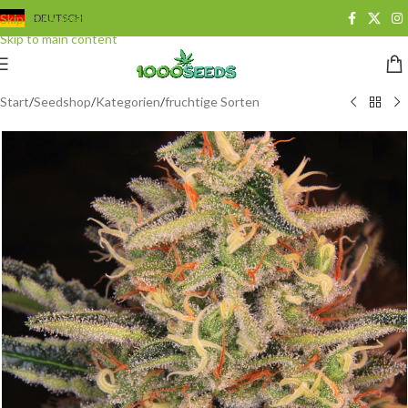
Skip to navigation
DEUTSCH
Skip to main content
Start
/
Seedshop
/
Kategorien
/
fruchtige Sorten