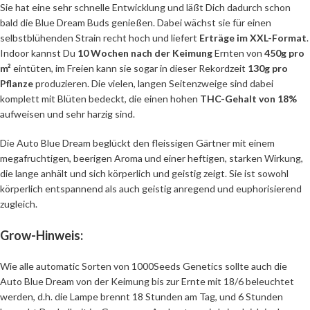
Sie hat eine sehr schnelle Entwicklung und läßt Dich dadurch schon
bald die Blue Dream Buds genießen. Dabei wächst sie für einen
selbstblühenden Strain recht hoch und liefert
Erträge im XXL-Format
.
Indoor kannst Du
10 Wochen nach der Keimung
Ernten von
450g pro
m²
eintüten, im Freien kann sie sogar in dieser Rekordzeit
130g pro
Pflanze
produzieren. Die vielen, langen Seitenzweige sind dabei
komplett mit Blüten bedeckt, die einen hohen
THC-Gehalt von 18%
aufweisen und sehr harzig sind.
Die Auto Blue Dream beglückt den fleissigen Gärtner mit einem
megafruchtigen, beerigen Aroma und einer heftigen, starken Wirkung,
die lange anhält und sich körperlich und geistig zeigt. Sie ist sowohl
körperlich entspannend als auch geistig anregend und euphorisierend
zugleich.
Grow-Hinweis:
Wie alle automatic Sorten von 1000Seeds Genetics sollte auch die
Auto Blue Dream von der Keimung bis zur Ernte mit 18/6 beleuchtet
werden, d.h. die Lampe brennt 18 Stunden am Tag, und 6 Stunden