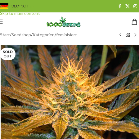
Skip to navigation
DEUTSCH
Skip to main content
Start
/
Seedshop
/
Kategorien
/
feminisiert
SOLD
OUT