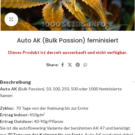
Click to enlarge
Auto AK (Bulk Passion) feminisiert
Dieses Produkt ist derzeit ausverkauft und nicht verfügbar.
Share:
Beschreibung
Auto AK
(Bulk Passion), 50, 100, 250, 500 oder 1000 feminisierte
Samen
Zyklus:
70 Tage von der Keimung bis zur Ernte
Ertrag Indoor:
450g/m²
Ertrag Outdoor:
40-90g/Pflanze
Sie ist die autoflowering Variante der berühmten AK 47 und benötigt
nur
70 Tage
von der Keimung bis zur Ernte.
Auto AK produziert dabei