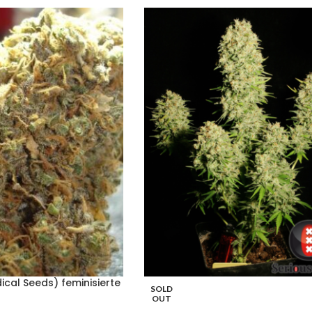
cal Seeds) feminisierte
SOLD
OUT