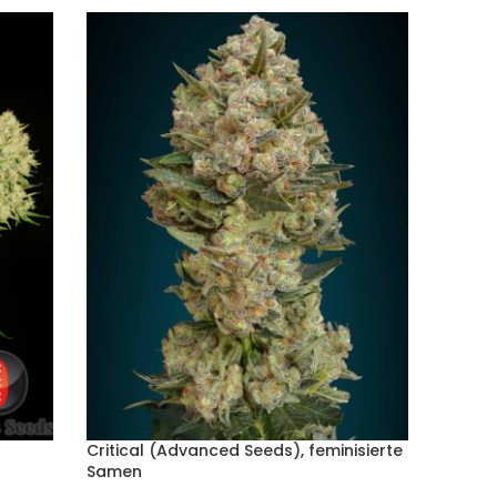
Critical (Advanced Seeds), feminisierte
Critic
Samen
femini