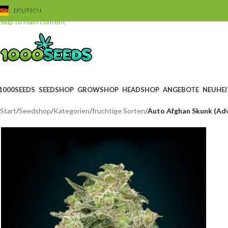
Skip to navigation
DEUTSCH
Skip to main content
1000SEEDS
SEEDSHOP
GROWSHOP
HEADSHOP
ANGEBOTE
NEUHEI
Start
/
Seedshop
/
Kategorien
/
fruchtige Sorten
/
Auto Afghan Skunk (Ad