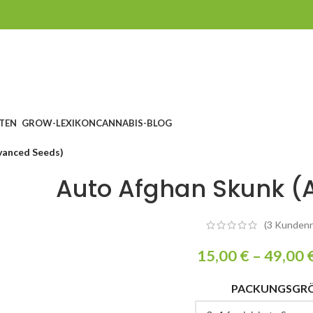
TEN
GROW-LEXIKON
CANNABIS-BLOG
vanced Seeds)
Auto Afghan Skunk 
(
3
Kundenr
15,00
€
–
49,00
PACKUNGSGR