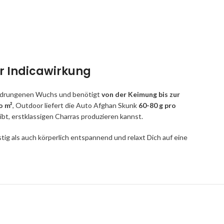
r Indicawirkung
 gedrungenen Wuchs und benötigt
von der Keimung bis zur
o m²
, Outdoor liefert die Auto Afghan Skunk
60-80 g pro
eibt, erstklassigen Charras produzieren kannst.
ig als auch körperlich entspannend und relaxt Dich auf eine