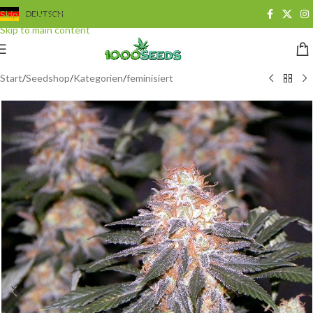
Skip to navigation
DEUTSCH
Skip to main content
Start
/
Seedshop
/
Kategorien
/
feminisiert