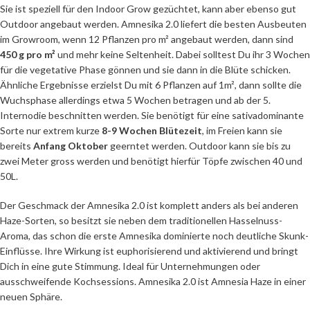
Sie ist speziell für den Indoor Grow gezüchtet, kann aber ebenso gut
Outdoor angebaut werden. Amnesika 2.0 liefert die besten Ausbeuten
im Growroom, wenn 12 Pflanzen pro m² angebaut werden, dann sind
450 g pro m²
und mehr keine Seltenheit. Dabei solltest Du ihr 3 Wochen
für die vegetative Phase gönnen und sie dann in die Blüte schicken.
Ähnliche Ergebnisse erzielst Du mit 6 Pflanzen auf 1m², dann sollte die
Wuchsphase allerdings etwa 5 Wochen betragen und ab der 5.
Internodie beschnitten werden. Sie benötigt für eine sativadominante
Sorte nur extrem kurze
8-9 Wochen Blütezeit
, im Freien kann sie
bereits
Anfang Oktober
geerntet werden. Outdoor kann sie bis zu
zwei Meter gross werden und benötigt hierfür Töpfe zwischen 40 und
50L.
Der Geschmack der Amnesika 2.0 ist komplett anders als bei anderen
Haze-Sorten, so besitzt sie neben dem traditionellen Hasselnuss-
Aroma, das schon die erste Amnesika dominierte noch deutliche Skunk-
Einflüsse. Ihre Wirkung ist euphorisierend und aktivierend und bringt
Dich in eine gute Stimmung. Ideal für Unternehmungen oder
ausschweifende Kochsessions. Amnesika 2.0 ist Amnesia Haze in einer
neuen Sphäre.