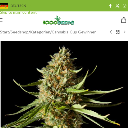
Skip to navigation
DEUTSCH
Skip to main content
Start
/
Seedshop
/
Kategorien
/
Cannabis-Cup Gewinner