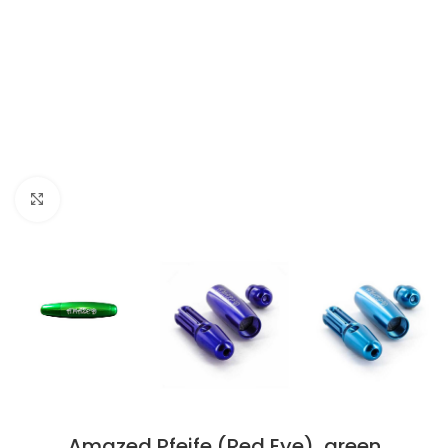
Click to enlarge
Amazed Pfeife (Red Eye), green