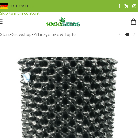
Skip to navigation
DEUTSCH
Skip to main content
Start
/
Growshop
/
Pflanzgefäße & Töpfe