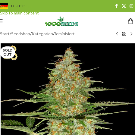
Skip to navigation
DEUTSCH
Skip to main content
Start
/
Seedshop
/
Kategorien
/
feminisiert
SOLD
OUT