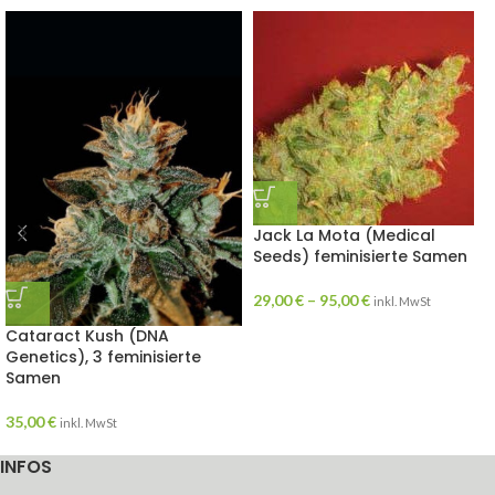
Jack La Mota (Medical
Seeds) feminisierte Samen
29,00
€
–
95,00
€
inkl. MwSt
Cataract Kush (DNA
Genetics), 3 feminisierte
Samen
35,00
€
inkl. MwSt
INFOS