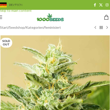
Skip to navigation
DEUTSCH
Skip to main content
Start
/
Seedshop
/
Kategorien
/
feminisiert
SOLD
OUT