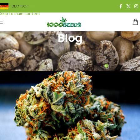
Skip to navigation
DEUTSCH
Skip to main content
Blog
BLOG
,
GROWING
Die Stärke & Potenz von Grass
0
Juan Cervantes
On 24. Oktober 2014