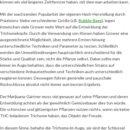
können ein viel längeres Zeitfenster haben, mit dem man arbeiten kann.
Mit der wachsenden Popularität der eigenen Hash-Herstellung durch
Präzisions-Siebe verschiedener Größe (z.B.
Bubble-Bags
), legen
inzwischen viele Grower mehr Wert auf die Entwicklung der
Trichomeköpfe. Durch die Verwendung von Klonen haben Grower eine
ausgezeichnete Möglichkeit, über mehrere Ernten hinweg
unterschiedliche Techniken und Parameter zu testen. Schließlich
werden die Umweltbedinungen hauptsächlich entscheidend für die
Stärke und Qualität sein, nicht die Pflanze selbst. Dabei sollte man
immer im Auge behalten, dass die unterschiedlichen Strains auf
verschiedene Anbaumethoden und Techniken auch unterschiedlich
reagieren können. Deswegen führen generelle und pauschale
Rückschlüsse absolut nicht immer zum besten Ergebnis.
Der Marijuana-Gärtner muss viel genauer auf seine Pflanzen und deren
Entwicklung achten als der gewöhnlich Gemüsebauer dies tun würde.
Die schönsten und glitzerigsten Pflanzen nützen nichts, wenn sie keine
THC-beladenen Trichome haben, das Objekt der Freude.
In diesem Sinne, behalte die Trichome im Auge, sie sind der Schlüssel