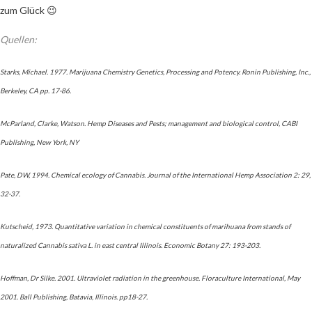
zum Glück 😉
Quellen:
Starks, Michael. 1977. Marijuana Chemistry Genetics, Processing and Potency. Ronin Publishing, Inc.,
Berkeley, CA pp. 17-86.
McParland, Clarke, Watson. Hemp Diseases and Pests; management and biological control, CABI
Publishing, New York, NY
Pate, DW, 1994. Chemical ecology of Cannabis. Journal of the International Hemp Association 2: 29,
32-37.
Kutscheid, 1973. Quantitative variation in chemical constituents of marihuana from stands of
naturalized Cannabis sativa L. in east central Illinois. Economic Botany 27: 193-203.
Hoffman, Dr Silke. 2001. Ultraviolet radiation in the greenhouse. Floraculture International, May
2001. Ball Publishing, Batavia, Illinois. pp18-27.