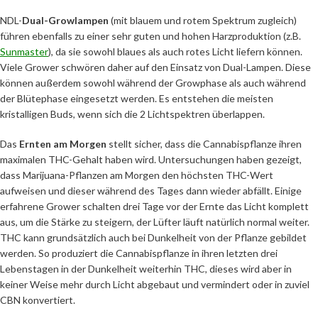
NDL-
Dual-Growlampen
(mit blauem und rotem Spektrum zugleich)
führen ebenfalls zu einer sehr guten und hohen Harzproduktion (z.B.
Sunmaster
), da sie sowohl blaues als auch rotes Licht liefern können.
Viele Grower schwören daher auf den Einsatz von Dual-Lampen. Diese
können außerdem sowohl während der Growphase als auch während
der Blütephase eingesetzt werden. Es entstehen die meisten
kristalligen Buds, wenn sich die 2 Lichtspektren überlappen.
Das
Ernten am Morgen
stellt sicher, dass die Cannabispflanze ihren
maximalen THC-Gehalt haben wird. Untersuchungen haben gezeigt,
dass Marijuana-Pflanzen am Morgen den höchsten THC-Wert
aufweisen und dieser während des Tages dann wieder abfällt. Einige
erfahrene Grower schalten drei Tage vor der Ernte das Licht komplett
aus, um die Stärke zu steigern, der Lüfter läuft natürlich normal weiter.
THC kann grundsätzlich auch bei Dunkelheit von der Pflanze gebildet
werden. So produziert die Cannabispflanze in ihren letzten drei
Lebenstagen in der Dunkelheit weiterhin THC, dieses wird aber in
keiner Weise mehr durch Licht abgebaut und vermindert oder in zuviel
CBN konvertiert.