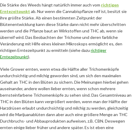
Die Stärke des Weeds hängt natürlich immer auch vom
richtigen
Erntezeitpunkt
ab. Nur wenn die Cannabispflanze reif ist, besitzt sie
ihre größte Stärke. Ab einen bestimmten Zeitpunkt der
Blütenentwicklung kann diese Stärke dann nicht mehr überschritten
werden und die Pflanze baut an Wirkstoffen und THC ab, wenn sie
überreif wird. Das Beobachten der Trichome und deren farbliche
Veränderung mit Hilfe eines kleinen Mikroskops ermöglicht es, den
richtigen Erntezeitpunkt zu ermitteln (siehe dazu
richtiger
Erntezeitpunkt
).
Viele Grower ernten, wenn etwa die Hälfte aller Trichomenköpfe
undurchsichtig und milchig geworden sind, um sich den maximalen
Gehalt an THC in den Blüten zu sichern. Die Meinungen hierbei gehen
auseinander, andere wollen lieber ernten, wenn schon mehrere
bernsteinfarbene Trichomenköpfe zu sehen sind. Das Gesamtniveau an
THC in den Blüten kann vergrößert werden, wenn man der Hälfte der
Harzdrüsen erlaubt undurchsichtig und milchig zu werden, gleichzeitig
wird die Marijuanablüten dann aber auch eine größere Menge an THC
Durchbruchs- und Abbauprodukten aufweisen, z.B. CBN. Deswegen
ernten einige lieber früher und andere später. Es ist eben eine