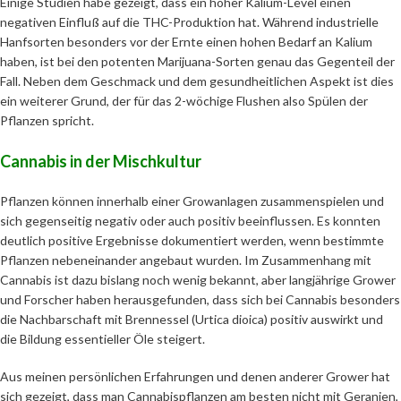
Einige Studien habe gezeigt, dass ein hoher Kalium-Level einen
negativen Einfluß auf die THC-Produktion hat. Während industrielle
Hanfsorten besonders vor der Ernte einen hohen Bedarf an Kalium
haben, ist bei den potenten Marijuana-Sorten genau das Gegenteil der
Fall. Neben dem Geschmack und dem gesundheitlichen Aspekt ist dies
ein weiterer Grund, der für das 2-wöchige Flushen also Spülen der
Pflanzen spricht.
Cannabis in der Mischkultur
Pflanzen können innerhalb einer Growanlagen zusammenspielen und
sich gegenseitig negativ oder auch positiv beeinflussen. Es konnten
deutlich positive Ergebnisse dokumentiert werden, wenn bestimmte
Pflanzen nebeneinander angebaut wurden. Im Zusammenhang mit
Cannabis ist dazu bislang noch wenig bekannt, aber langjährige Grower
und Forscher haben herausgefunden, dass sich bei Cannabis besonders
die Nachbarschaft mit Brennessel (Urtica dioica) positiv auswirkt und
die Bildung essentieller Öle steigert.
Aus meinen persönlichen Erfahrungen und denen anderer Grower hat
sich gezeigt, dass man Cannabispflanzen am besten nicht mit Geranien,