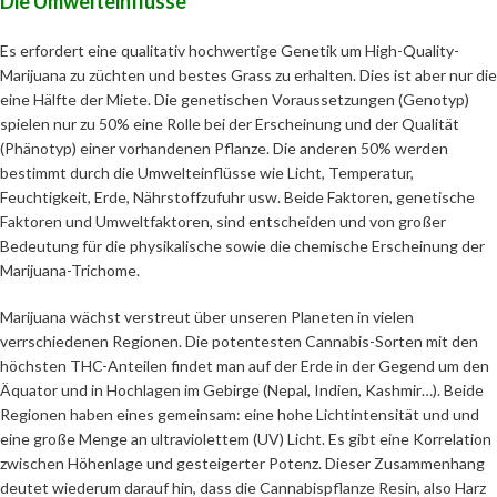
Die Umwelteinflüsse
Es erfordert eine qualitativ hochwertige Genetik um High-Quality-
Marijuana zu züchten und bestes Grass zu erhalten. Dies ist aber nur die
eine Hälfte der Miete. Die genetischen Voraussetzungen (Genotyp)
spielen nur zu 50% eine Rolle bei der Erscheinung und der Qualität
(Phänotyp) einer vorhandenen Pflanze. Die anderen 50% werden
bestimmt durch die Umwelteinflüsse wie Licht, Temperatur,
Feuchtigkeit, Erde, Nährstoffzufuhr usw. Beide Faktoren, genetische
Faktoren und Umweltfaktoren, sind entscheiden und von großer
Bedeutung für die physikalische sowie die chemische Erscheinung der
Marijuana-Trichome.
Marijuana wächst verstreut über unseren Planeten in vielen
verrschiedenen Regionen. Die potentesten Cannabis-Sorten mit den
höchsten THC-Anteilen findet man auf der Erde in der Gegend um den
Äquator und in Hochlagen im Gebirge (Nepal, Indien, Kashmir…). Beide
Regionen haben eines gemeinsam: eine hohe Lichtintensität und und
eine große Menge an ultraviolettem (UV) Licht. Es gibt eine Korrelation
zwischen Höhenlage und gesteigerter Potenz. Dieser Zusammenhang
deutet wiederum darauf hin, dass die Cannabispflanze Resin, also Harz