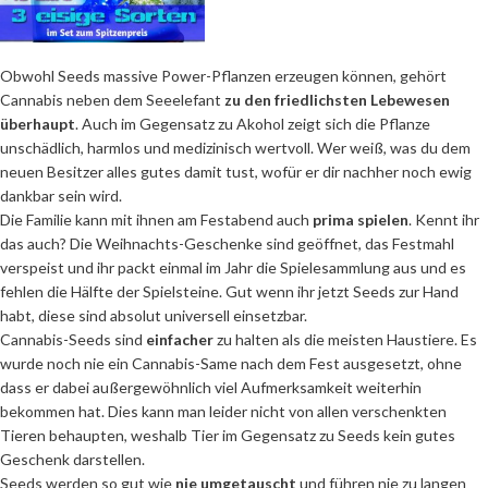
Obwohl Seeds massive Power-Pflanzen erzeugen können, gehört
Cannabis neben dem Seeelefant
zu den friedlichsten Lebewesen
überhaupt
. Auch im Gegensatz zu Akohol zeigt sich die Pflanze
unschädlich, harmlos und medizinisch wertvoll. Wer weiß, was du dem
neuen Besitzer alles gutes damit tust, wofür er dir nachher noch ewig
dankbar sein wird.
Die Familie kann mit ihnen am Festabend auch
prima spielen
. Kennt ihr
das auch? Die Weihnachts-Geschenke sind geöffnet, das Festmahl
verspeist und ihr packt einmal im Jahr die Spielesammlung aus und es
fehlen die Hälfte der Spielsteine. Gut wenn ihr jetzt Seeds zur Hand
habt, diese sind absolut universell einsetzbar.
Cannabis-Seeds sind
einfacher
zu halten als die meisten Haustiere. Es
wurde noch nie ein Cannabis-Same nach dem Fest ausgesetzt, ohne
dass er dabei außergewöhnlich viel Aufmerksamkeit weiterhin
bekommen hat. Dies kann man leider nicht von allen verschenkten
Tieren behaupten, weshalb Tier im Gegensatz zu Seeds kein gutes
Geschenk darstellen.
Seeds werden so gut wie
nie umgetauscht
und führen nie zu langen