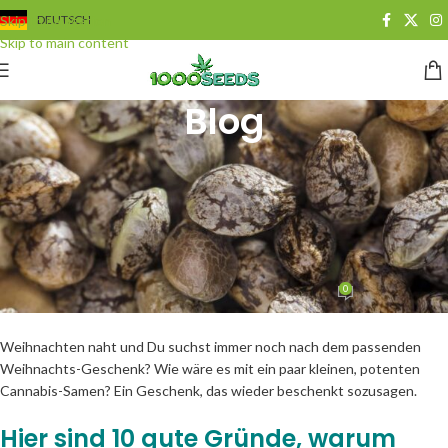
Skip to navigation
DEUTSCH
Skip to main content
Blog
GROWING
10 Gründe, warum Cannabis-
Samen das beste Weihnachts-
Geschenk überhaupt sind
0
Juan Cervantes
On 24. November 2013
Weihnachten naht und Du suchst immer noch nach dem passenden
Weihnachts-Geschenk? Wie wäre es mit ein paar kleinen, potenten
Cannabis-Samen? Ein Geschenk, das wieder beschenkt sozusagen.
Hier sind 10 gute Gründe, warum