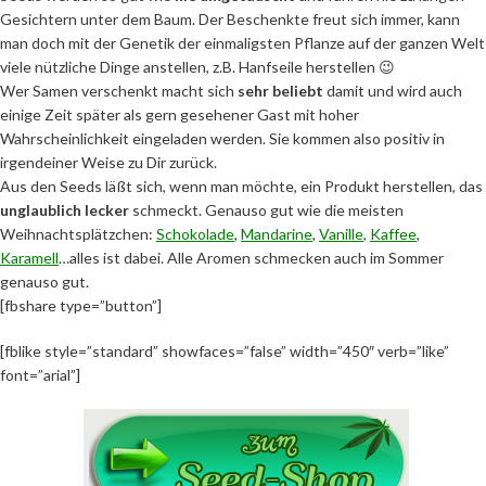
Gesichtern unter dem Baum. Der Beschenkte freut sich immer, kann
man doch mit der Genetik der einmaligsten Pflanze auf der ganzen Welt
viele nützliche Dinge anstellen, z.B. Hanfseile herstellen 😉
Wer Samen verschenkt macht sich
sehr beliebt
damit und wird auch
einige Zeit später als gern gesehener Gast mit hoher
Wahrscheinlichkeit eingeladen werden. Sie kommen also positiv in
irgendeiner Weise zu Dir zurück.
Aus den Seeds läßt sich, wenn man möchte, ein Produkt herstellen, das
unglaublich lecker
schmeckt. Genauso gut wie die meisten
Weihnachtsplätzchen:
Schokolade
,
Mandarine
,
Vanille
,
Kaffee
,
Karamell
…alles ist dabei. Alle Aromen schmecken auch im Sommer
genauso gut.
[fbshare type=”button”]
[fblike style=”standard” showfaces=”false” width=”450″ verb=”like”
font=”arial”]