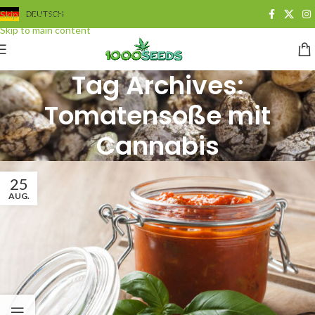
Skip to navigation
DEUTSCH
Skip to main content
Tag Archives:
Tomatensoße mit
Cannabis
25
AUG.