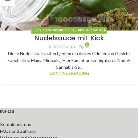
BLOG
,
CANNABISREZEPTE
,
DIPS UND SAUCEN
Nudelsauce mit Kick
0
Juan Cervantes
Diese Nudelsauce zaubert jedem ein dickes Grinsen ins Gesicht
- auch ohne Mama Miracoli ;) Hier kommt unser highteres Nudel-
Cannabis-Sa...
CONTINUE READING
INFOS
Kontakt mit uns
FAQs und Zahlung
Lieferung und Versandkosten