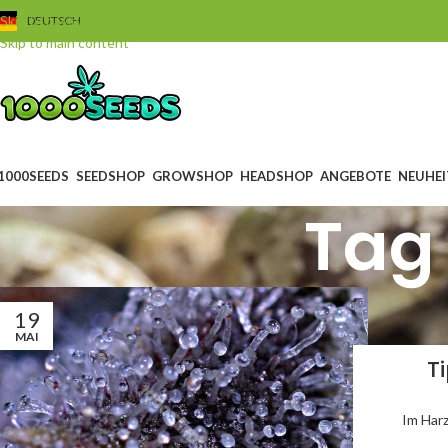
Skip to navigation
DEUTSCH
Skip to main content
1000SEEDS
SEEDSHOP
GROWSHOP
HEADSHOP
ANGEBOTE
NEUHEI
Tag 
19
MAI
T
Im Harz