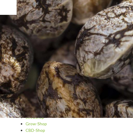
Blog
Cannabis A-Z
Cannabis als Medizin
Cannabis-Kosmetik & Spa
Cannabisrezepte
Dips und Saucen
Fragen und Antworten
Getränke und Cocktails mit Cannabis
Growing
Grundrezepte und Tipps
Hydroponic
Snacks und Hauptgerichte
Sorten und Strainreviews
Süßes und Gebäck
Seedshop
Grow-Shop
CBD-Shop