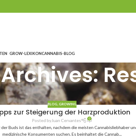
TEN
GROW-LEXIKON
CANNABIS-BLOG
Archives: Re
BLOG
,
GROWING
ipps zur Steigerung der Harzproduktion
0
Posted by
Juan Cervantes
 der Buds ist das enthalten, nachdem die meisten Cannabisliebhaber un
medizinische Konsumenten suchen. Es beinhaltet die Cannab...