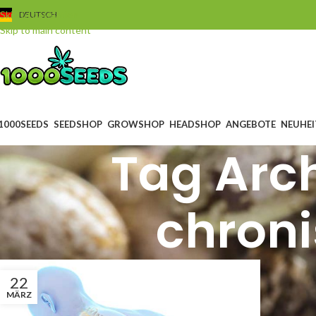
Skip to navigation
DEUTSCH
Skip to main content
1000SEEDS
SEEDSHOP
GROWSHOP
HEADSHOP
ANGEBOTE
NEUHEI
Tag Arch
chron
22
MÄRZ