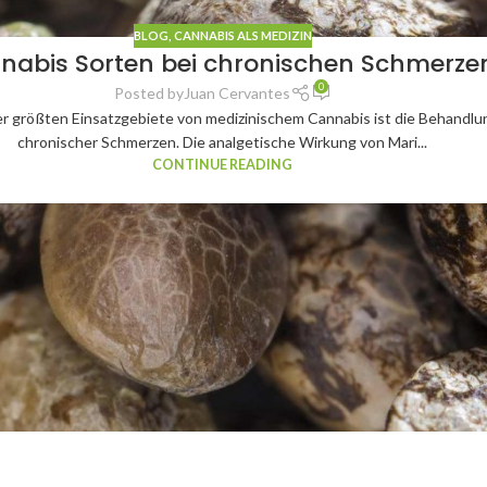
BLOG
,
CANNABIS ALS MEDIZIN
nabis Sorten bei chronischen Schmerze
0
Posted by
Juan Cervantes
er größten Einsatzgebiete von medizinischem Cannabis ist die Behandlu
chronischer Schmerzen. Die analgetische Wirkung von Mari...
CONTINUE READING