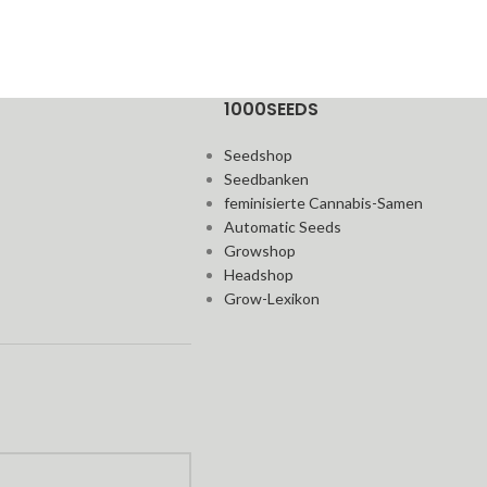
1000SEEDS
Seedshop
Seedbanken
feminisierte Cannabis-Samen
Automatic Seeds
Growshop
Headshop
Grow-Lexikon