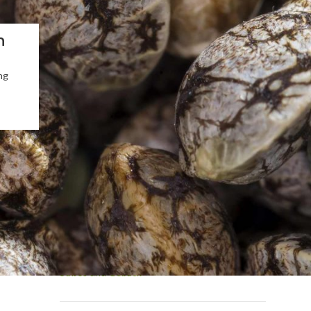
n
BLOG-KATEGORIEN
Blog
ng
Cannabis A-Z
Cannabis als Medizin
Cannabis-Kosmetik & Spa
Cannabisrezepte
Dips und Saucen
Fragen und Antworten
Getränke und Cocktails mit Cannabis
Growing
Grundrezepte und Tipps
Hydroponic
Snacks und Hauptgerichte
Sorten und Strainreviews
Süßes und Gebäck