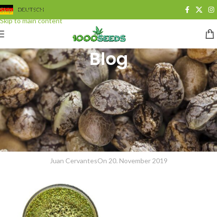
Skip to navigation
DEUTSCH
Skip to main content
Blog
BLOG
Rauchbare Pflanzen mit
Cannabis kombinieren und
Tabakersatzmischungen selber
herstellen
Juan Cervantes
On 20. November 2019