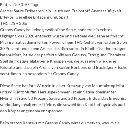
Blütezeit: 50 -55 Tage
Aroma: Saure Erdbeeren, ein Hauch von Treibstoff, Ananassüßigkeit
Effekte: Gesellige Entspannung, Spaß
THC: 25 – 30%
Granny Candy ist keine gewöhnliche Sorte, sondern ein echtes
Highlight, das 2020 entdeckt wurde und seitdem die Szene aufmischt.
Mit ihrer sativadominierten Power, einem THC-Gehalt von satten 25 bis
30 Prozent und einem Aroma, das dich sofort in Kindheitserinnerungen
katapultiert, ist sie der perfekte Mix aus Genuss, Ertrag und Charakter.
Stell dir frostige, lilafarbene Knospen vor, die aussehen wie kleine
Kristalle und dazu ein Aroma von süßen Bonbons und fruchtiger Frische
verströmen, so besonders ist Granny Candy.
Diese Sorte hat ihre Wurzeln in einer Kreuzung von Mountaintop Mint
und W. Runtz Muffin. Herausgekommen ist ein Sativa-dominanter
Hybrid mit rund 80 Prozent Sativa und 20 Prozent Indica. Das Ergebnis:
starke, langanhaltende Effekte, die sowohl den Kopf beflügeln als auch
den Körper angenehm entspannen.
Beim ersten Kontakt mit Granny Candy wirst du merken, warum sie