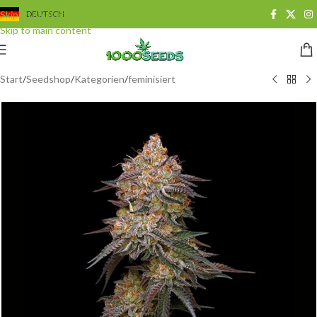
Skip to navigation
DEUTSCH
Skip to main content
Start
/
Seedshop
/
Kategorien
/
feminisiert