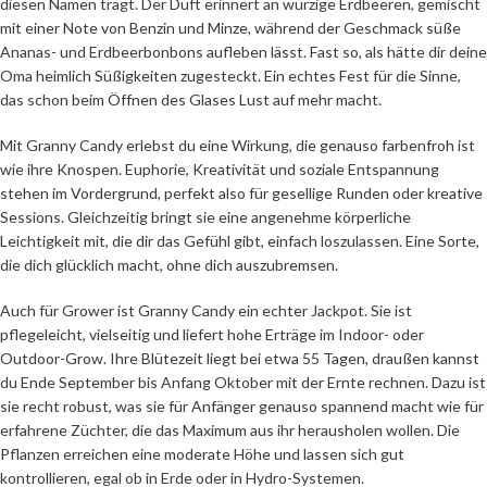
diesen Namen trägt. Der Duft erinnert an würzige Erdbeeren, gemischt
mit einer Note von Benzin und Minze, während der Geschmack süße
Ananas- und Erdbeerbonbons aufleben lässt. Fast so, als hätte dir deine
Oma heimlich Süßigkeiten zugesteckt. Ein echtes Fest für die Sinne,
das schon beim Öffnen des Glases Lust auf mehr macht.
Mit Granny Candy erlebst du eine Wirkung, die genauso farbenfroh ist
wie ihre Knospen. Euphorie, Kreativität und soziale Entspannung
stehen im Vordergrund, perfekt also für gesellige Runden oder kreative
Sessions. Gleichzeitig bringt sie eine angenehme körperliche
Leichtigkeit mit, die dir das Gefühl gibt, einfach loszulassen. Eine Sorte,
die dich glücklich macht, ohne dich auszubremsen.
Auch für Grower ist Granny Candy ein echter Jackpot. Sie ist
pflegeleicht, vielseitig und liefert hohe Erträge im Indoor- oder
Outdoor-Grow. Ihre Blütezeit liegt bei etwa 55 Tagen, draußen kannst
du Ende September bis Anfang Oktober mit der Ernte rechnen. Dazu ist
sie recht robust, was sie für Anfänger genauso spannend macht wie für
erfahrene Züchter, die das Maximum aus ihr herausholen wollen. Die
Pflanzen erreichen eine moderate Höhe und lassen sich gut
kontrollieren, egal ob in Erde oder in Hydro-Systemen.