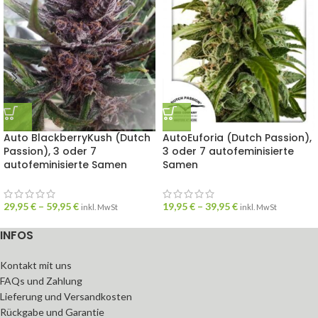
Auto BlackberryKush (Dutch
AutoEuforia (Dutch Passion),
Passion), 3 oder 7
3 oder 7 autofeminisierte
autofeminisierte Samen
Samen
29,95
€
–
59,95
€
19,95
€
–
39,95
€
inkl. MwSt
inkl. MwSt
INFOS
Kontakt mit uns
FAQs und Zahlung
Lieferung und Versandkosten
Rückgabe und Garantie