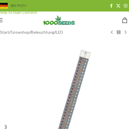
Skip to navigation
DEUTSCH
Skip to main content
Start
/
Growshop
/
Beleuchtung
/
LED