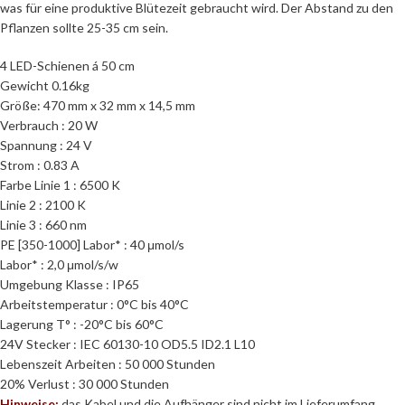
was für eine produktive Blütezeit gebraucht wird. Der Abstand zu den
Pflanzen sollte 25-35 cm sein.
4 LED-Schienen á 50 cm
Gewicht 0.16kg
Größe: 470 mm x 32 mm x 14,5 mm
Verbrauch : 20 W
Spannung : 24 V
Strom : 0.83 A
Farbe Linie 1 : 6500 K
Linie 2 : 2100 K
Linie 3 : 660 nm
PE [350-1000] Labor* : 40 μmol/s
Labor* : 2,0 μmol/s/w
Umgebung Klasse : IP65
Arbeitstemperatur : 0°C bis 40°C
Lagerung T° : -20°C bis 60°C
24V Stecker : IEC 60130-10 OD5.5 ID2.1 L10
Lebenszeit Arbeiten : 50 000 Stunden
20% Verlust : 30 000 Stunden
Hinweise:
das Kabel und die Aufhänger sind nicht im Lieferumfang