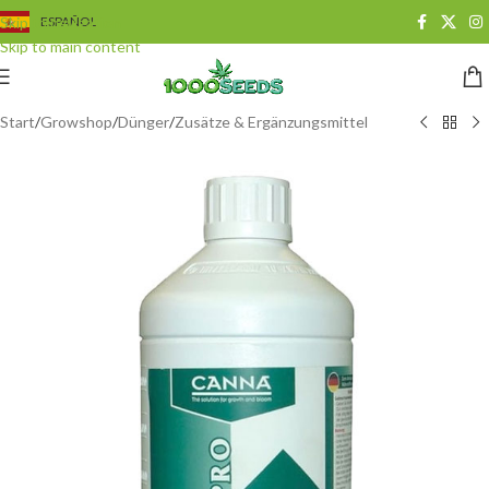
Skip to navigation
ESPAÑOL
Skip to main content
Start
/
Growshop
/
Dünger
/
Zusätze & Ergänzungsmittel