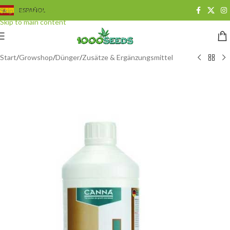
Skip to navigation
ESPAÑOL
Skip to main content
Start
/
Growshop
/
Dünger
/
Zusätze & Ergänzungsmittel