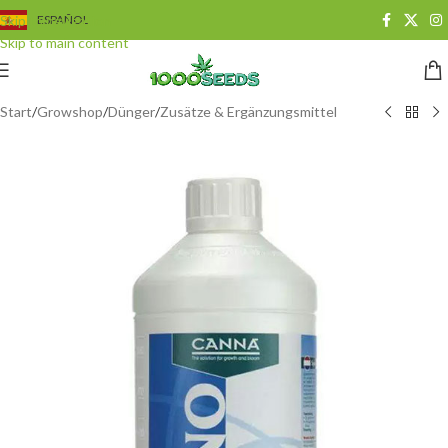
Skip to navigation
ESPAÑOL
Skip to main content
Start
/
Growshop
/
Dünger
/
Zusätze & Ergänzungsmittel