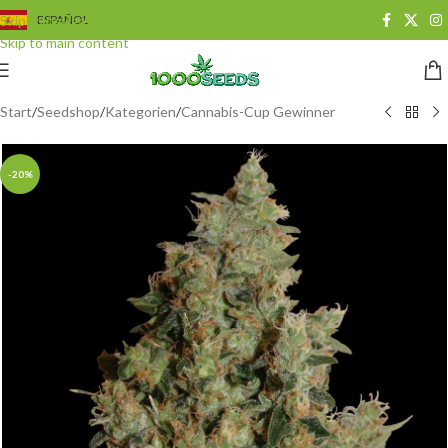
Skip to navigation
ESPAÑOL
Skip to main content
Start
/
Seedshop
/
Kategorien
/
Cannabis-Cup Gewinner
-20%