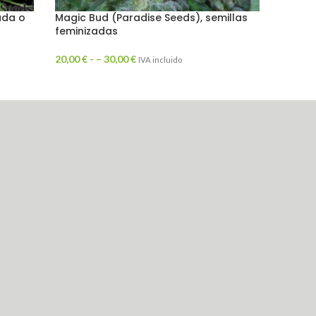
ada o
Magic Bud (Paradise Seeds), semillas
Mother
feminizadas
semill
20,00
€
- –
30,00
€
88,00
€
IVA incluido