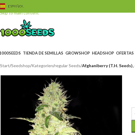
Skip to navigation
ESPAÑOL
Skip to main content
1000SEEDS
TIENDA DE SEMILLAS
GROWSHOP
HEADSHOP
OFERTAS
Start
/
Seedshop
/
Kategorien
/
regular Seeds
/
Afghaniberry (T.H. Seeds),