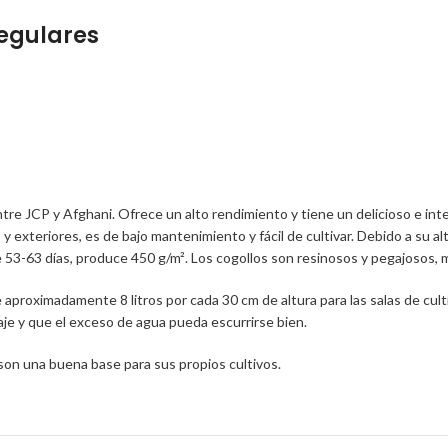
regulares
ntre JCP y Afghani. Ofrece un alto rendimiento y tiene un delicioso e in
s y exteriores, es de bajo mantenimiento y fácil de cultivar. Debido a su
e 53-63 días, produce 450 g/m². Los cogollos son resinosos y pegajosos,
aproximadamente 8 litros por cada 30 cm de altura para las salas de cul
e y que el exceso de agua pueda escurrirse bien.
as son una buena base para sus propios cultivos.