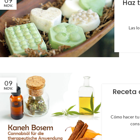
09
Haz 
NOV.
Las lo
09
NOV.
Receta 
Cómo hacer tu 
consu