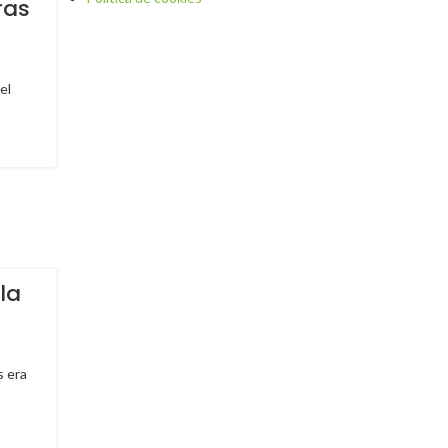
ras
el
la
s era