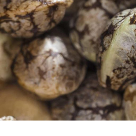
b
En nuestro blog Cannabis
Cosmetics & Cannabis
Spa encontrarás todo 
estupendas para hacer tus propias cremas, ungüentos, lociones, aditivos
regularmente.
b
b