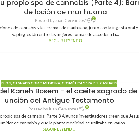
tu propio spa de cannabis (Parte 4): Bar
de loción de marihuana
0
Posted by
Juan Cervantes
ciones de cannabis y las cremas de marihuana, junto con la ingesta oral y 
vaping, están entre las mejores formas de acceder a la...
SEGUIR LEYENDO
BLOG
,
CANNABIS COMO MEDICINA
,
COSMÉTICA Y SPA DEL CANNABIS
del Kaneh Bosem - el aceite sagrado de 
unción del Antiguo Testamento
0
Posted by
Juan Cervantes
propio spa de cannabis: Parte 3 Algunos investigadores creen que Jesú
midor de cannabis y que la planta medicinal se utilizaba en varios...
SEGUIR LEYENDO