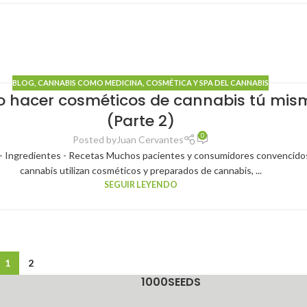
BLOG
,
CANNABIS COMO MEDICINA
,
COSMÉTICA Y SPA DEL CANNABIS
 hacer cosméticos de cannabis tú mis
(Parte 2)
0
Posted by
Juan Cervantes
 Ingredientes - Recetas Muchos pacientes y consumidores convencido
cannabis utilizan cosméticos y preparados de cannabis, ...
SEGUIR LEYENDO
1
2
1000SEEDS