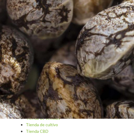
Blog
Cannabis A-Z
El cannabis como medicina
Cannabis Cosmetics & Spa
Recetas con cannabis
Dips y salsas
Preguntas y respuestas
Bebidas y cócteles con cannabis
Growing
Recetas básicas y consejos
Hidroponía
Aperitivos y platos principales
Reseñas de variedades y cepas
cetas
Dulces y pasteles
Tienda de semillas
Tienda de cultivo
Tienda CBD