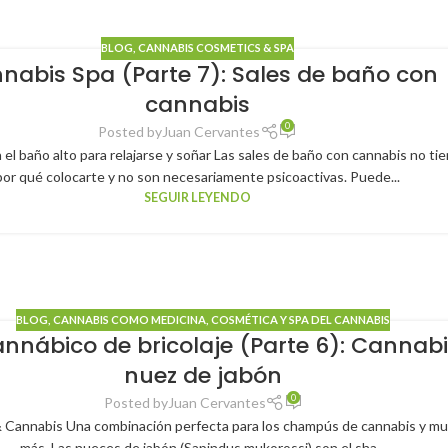
BLOG
,
CANNABIS COSMETICS & SPA
nabis Spa (Parte 7): Sales de baño con
cannabis
0
Posted by
Juan Cervantes
 el baño alto para relajarse y soñar Las sales de baño con cannabis no ti
por qué colocarte y no son necesariamente psicoactivas. Puede...
SEGUIR LEYENDO
BLOG
,
CANNABIS COMO MEDICINA
,
COSMÉTICA Y SPA DEL CANNABIS
nnábico de bricolaje (Parte 6): Cannabi
nuez de jabón
0
Posted by
Juan Cervantes
 Cannabis Una combinación perfecta para los champús de cannabis y m
más. Las nueces de jabón (Sapindus mukorossi) son el sha...