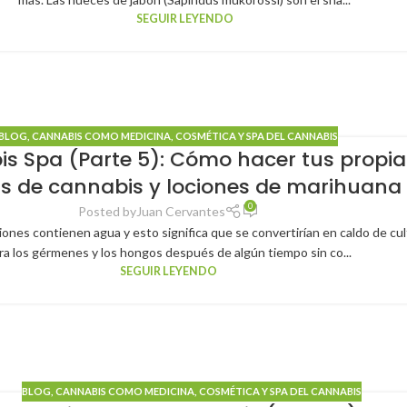
SEGUIR LEYENDO
BLOG
,
CANNABIS COMO MEDICINA
,
COSMÉTICA Y SPA DEL CANNABIS
s Spa (Parte 5): Cómo hacer tus propia
s de cannabis y lociones de marihuana
0
Posted by
Juan Cervantes
iones contienen agua y esto significa que se convertirían en caldo de cul
ra los gérmenes y los hongos después de algún tiempo sin co...
SEGUIR LEYENDO
BLOG
,
CANNABIS COMO MEDICINA
,
COSMÉTICA Y SPA DEL CANNABIS