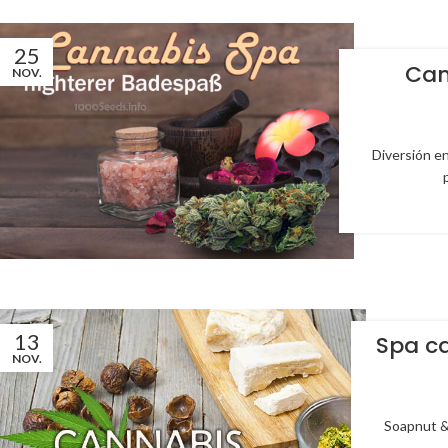
25
Can
NOV.
Diversión en
13
Spa ca
NOV.
Soapnut &