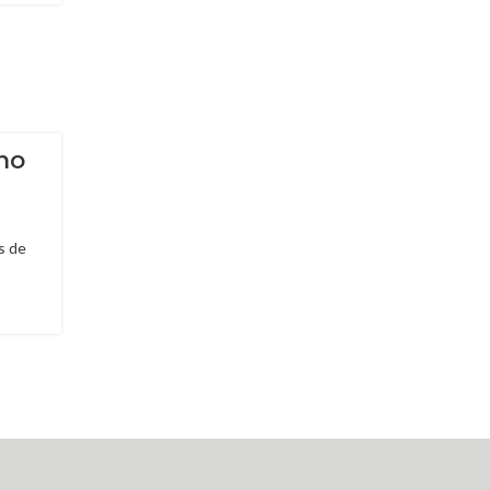
mo
s de