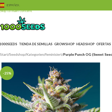
Skip to navigation
ESPAÑOL
Skip to main content
1000SEEDS
TIENDA DE SEMILLAS
GROWSHOP
HEADSHOP
OFERTAS
Start
/
Seedshop
/
Kategorien
/
feminisiert
/
Purple Punch OG (Sweet Seed
-25%