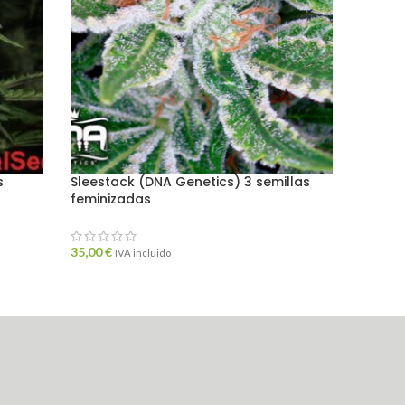
s
Sleestack (DNA Genetics) 3 semillas
AGO
feminizadas
TADO
Special
femini
35,00
€
IVA incluido
42,00
€